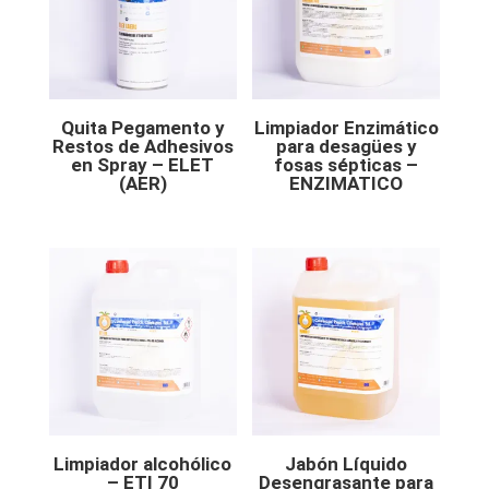
Quita Pegamento y
Limpiador Enzimático
Restos de Adhesivos
para desagües y
en Spray – ELET
fosas sépticas –
(AER)
ENZIMATICO
Limpiador alcohólico
Jabón Líquido
– ETI 70
Desengrasante para