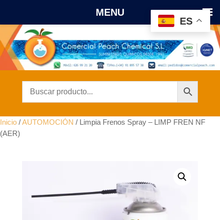
MENU
ES
Inicio
/
AUTOMOCIÓN
/ Limpia Frenos Spray – LIMP FREN NF
(AER)