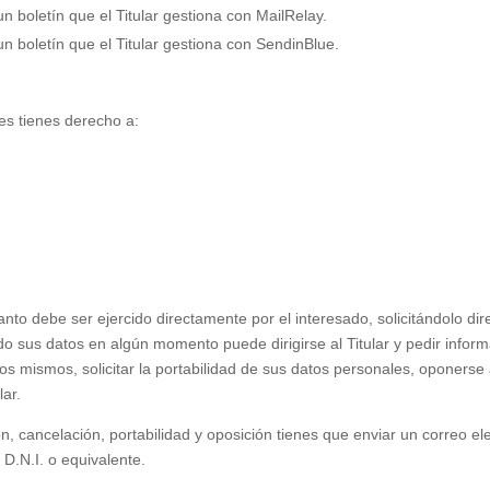
un boletín que el Titular gestiona con MailRelay.
 un boletín que el Titular gestiona con SendinBlue.
les tienes derecho a:
anto debe ser ejercido directamente por el interesado, solicitándolo dire
tado sus datos en algún momento puede dirigirse al Titular y pedir info
los mismos, solicitar la portabilidad de sus datos personales, oponerse al
lar.
ón, cancelación, portabilidad y oposición tienes que enviar un correo el
D.N.I. o equivalente.