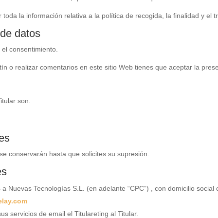
oda la información relativa a la política de recogida, la finalidad y el 
 de datos
: el consentimiento.
etín o realizar comentarios en este sitio Web tienes que aceptar la pres
itular son:
es
 se conservarán hasta que solicites su supresión.
es
 a Nuevas Tecnologías S.L. (en adelante “CPC”) , con domicilio social
relay.com
s servicios de email el Titulareting al Titular.