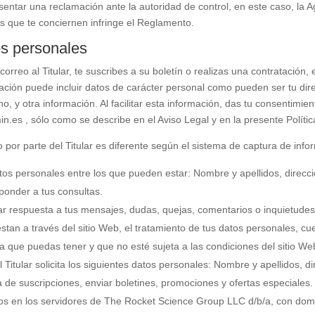
resentar una reclamación ante la autoridad de control, en este caso, la
s que te conciernen infringe el Reglamento.
os personales
reo al Titular, te suscribes a su boletín o realizas una contratación, 
mación puede incluir datos de carácter personal como pueden ser tu direc
o, y otra información. Al facilitar esta información, das tu consentimie
.es , sólo como se describe en el Aviso Legal y en la presente Polític
o por parte del Titular es diferente según el sistema de captura de info
 datos personales entre los que pueden estar: Nombre y apellidos, direc
sponder a tus consultas.
 dar respuesta a tus mensajes, dudas, quejas, comentarios o inquietudes
restan a través del sitio Web, el tratamiento de tus datos personales, cu
ta que puedas tener y que no esté sujeta a las condiciones del sitio We
l Titular solicita los siguientes datos personales: Nombre y apellidos, 
sta de suscripciones, enviar boletines, promociones y ofertas especiales.
cados en los servidores de The Rocket Science Group LLC d/b/a, con dom