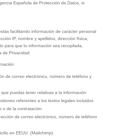
 Agencia Española de Protección de Datos, si
estás facilitando información de carácter personal
ción IP, nombre y apellidos, dirección física,
nto para que tu información sea recopilada,
a de Privacidad.
rmación:
ción de correo electrónico, número de teléfono y
 que puedas tener relativas a la información
estiones referentes a los textos legales incluidos
b o de la contratación.
dirección de correo electrónico, número de teléfono
icilio en EEUU. (Mailchimp).