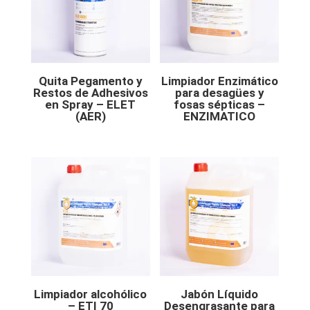
Quita Pegamento y
Limpiador Enzimático
Restos de Adhesivos
para desagües y
en Spray – ELET
fosas sépticas –
(AER)
ENZIMATICO
Limpiador alcohólico
Jabón Líquido
– ETI 70
Desengrasante para