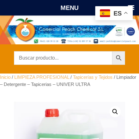
MENU
ES
Inicio
/
LIMPIEZA PROFESIONAL
/
Tapicerías y Tejidos
/ Limpiador
– Detergente – Tapicerias – UNIVER ULTRA