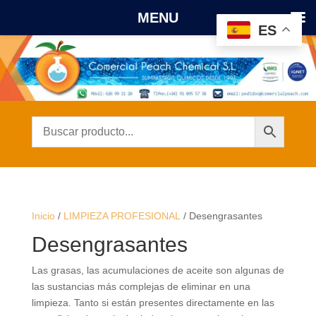
MENU
ES
Inicio
/
LIMPIEZA PROFESIONAL
/ Desengrasantes
Desengrasantes
Las grasas, las acumulaciones de aceite son algunas de
las sustancias más complejas de eliminar en una
limpieza. Tanto si están presentes directamente en las