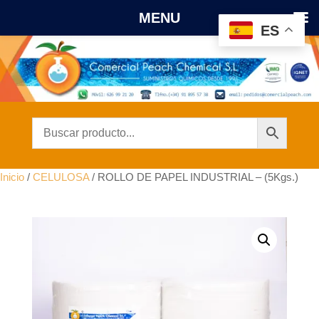
MENU
ES
Inicio
/
CELULOSA
/ ROLLO DE PAPEL INDUSTRIAL – (5Kgs.)