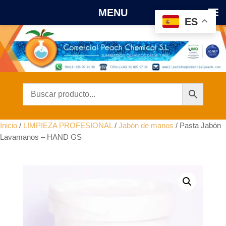
MENU
ES
Inicio
/
LIMPIEZA PROFESIONAL
/
Jabón de manos
/ Pasta Jabón
Lavamanos – HAND GS