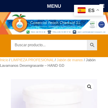
MENU
ES
Inicio
/
LIMPIEZA PROFESIONAL
/
Jabón de manos
/ Jabón
Lavamanos Desengrasante – HAND GD