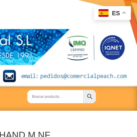
ES
– HAND M NF