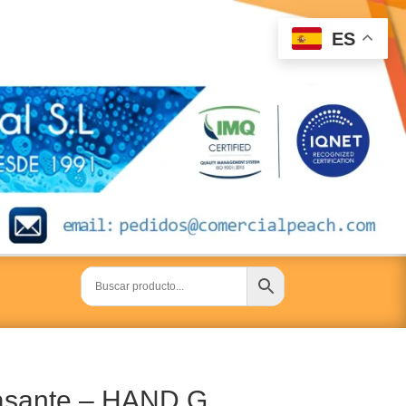
ES
asante – HAND G