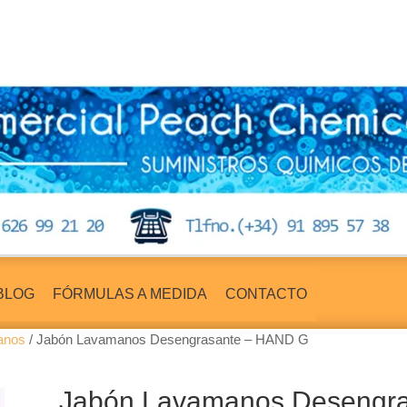
BLOG
FÓRMULAS A MEDIDA
CONTACTO
anos
/ Jabón Lavamanos Desengrasante – HAND G
Jabón Lavamanos Desengr