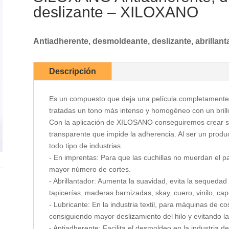
deslizante – XILOXANO
Antiadherente, desmoldeante, deslizante, abrillant
Descripción
Es un compuesto que deja una película completamente 
tratadas un tono más intenso y homogéneo con un brillo
Con la aplicación de XILOSANO conseguiremos crear sob
transparente que impide la adherencia. Al ser un producto
todo tipo de industrias.
- En imprentas: Para que las cuchillas no muerdan el pa
mayor número de cortes.
- Abrillantador: Aumenta la suavidad, evita la sequedad
tapicerías, maderas barnizadas, skay, cuero, vinilo, cap
- Lubricante: En la industria textil, para máquinas de co
consiguiendo mayor deslizamiento del hilo y evitando la
- Antiadherente: Facilita el desmoldeo en la industria del