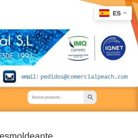
ES
esmoldeante,