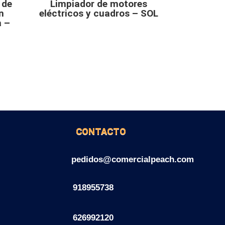
 de
Limpiador de motores
n
eléctricos y cuadros – SOL
a –
CONTACTO
pedidos@comercialpeach.com
918955738
626992120