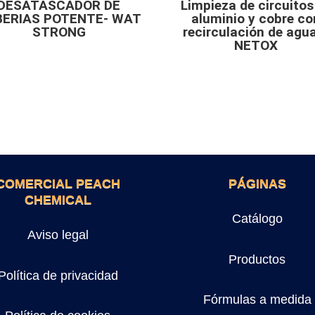
DESATASCADOR DE
Limpieza de circuitos
BERIAS POTENTE- WAT
aluminio y cobre co
STRONG
recirculación de agu
NETOX
COMERCIAL PEACH
PÁGINAS
CHEMICAL
Catálogo
Aviso legal
Productos
Política de privacidad
Fórmulas a medida