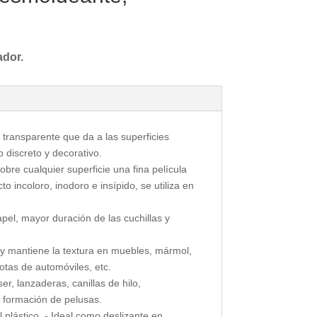
ador.
transparente que da a las superficies
 discreto y decorativo.
re cualquier superficie una fina película
 incoloro, inodoro e insípido, se utiliza en
pel, mayor duración de las cuchillas y
 y mantiene la textura en muebles, mármol,
otas de automóviles, etc.
ser, lanzaderas, canillas de hilo,
 formación de pelusas.
 plástico. - Ideal como deslizante en