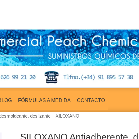
BLOG
FÓRMULAS A MEDIDA
CONTACTO
desmoldeante, deslizante – XILOXANO
SILOXANO Antiadherente, d