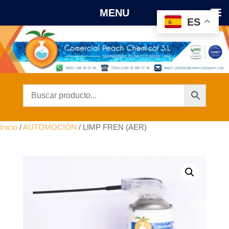
MENU
ES
Inicio
/
AUTOMOCIÓN
/ LIMP FREN (AER)