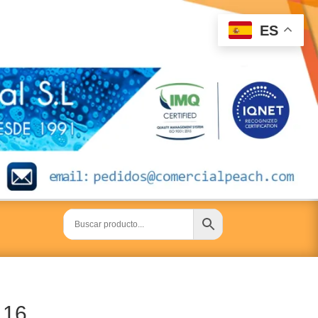
ES
116