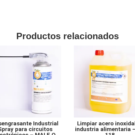
Productos relacionados
sengrasante Industrial
Limpiar acero inoxida
Spray para circuitos
industria alimentaria 
lectrónicos – MALF O
118