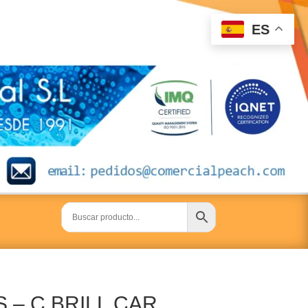
ES
 – C BRILL CAR