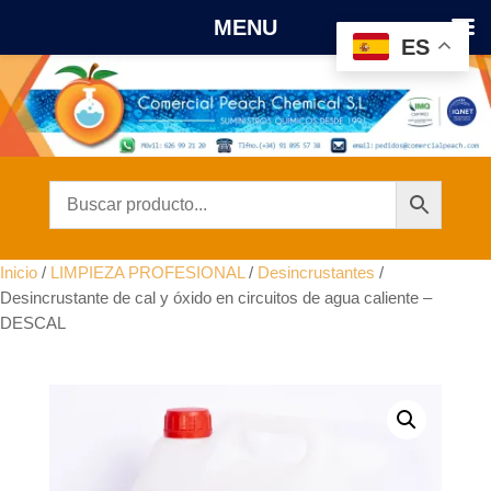
MENU
ES
Inicio
/
LIMPIEZA PROFESIONAL
/
Desincrustantes
/
Desincrustante de cal y óxido en circuitos de agua caliente –
DESCAL