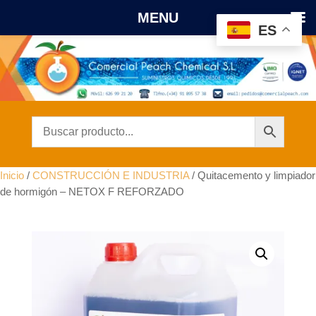
MENU
ES
Inicio
/
CONSTRUCCIÓN E INDUSTRIA
/ Quitacemento y limpiador
de hormigón – NETOX F REFORZADO