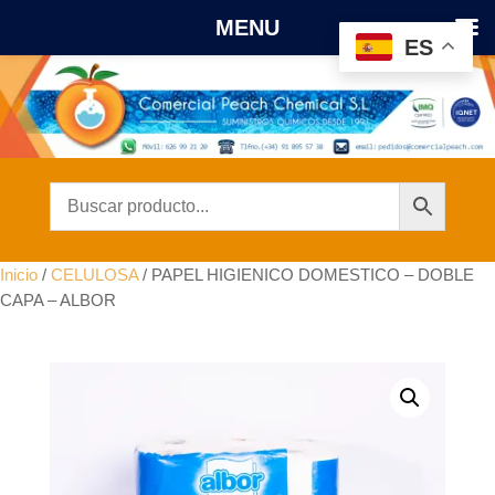
MENU
ES
Inicio
/
CELULOSA
/ PAPEL HIGIENICO DOMESTICO – DOBLE
CAPA – ALBOR