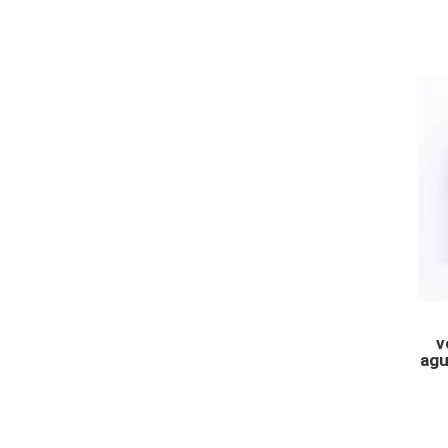
v
agu