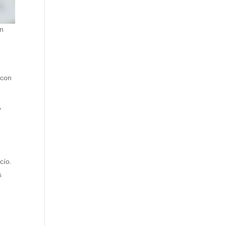
en
 con
y
cío.
s