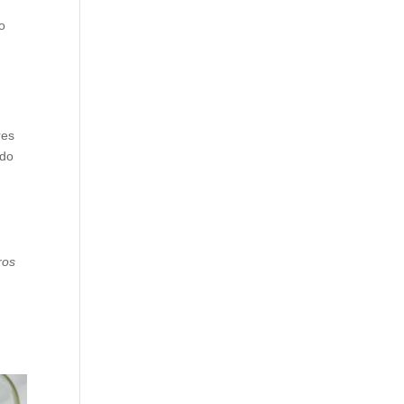
no
res
ado
ros