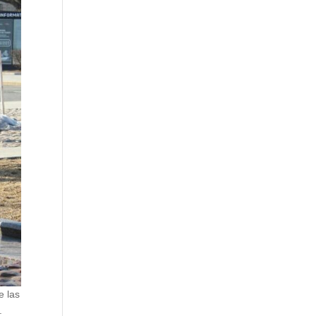
e las
.