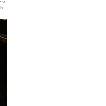
arla
 de