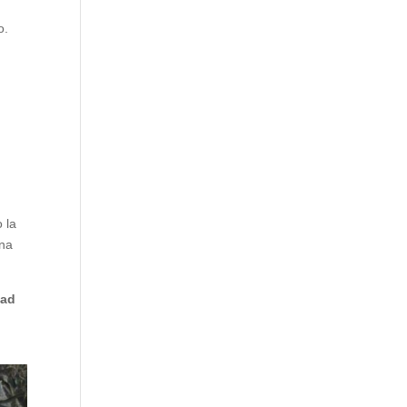
o.
 la
una
dad