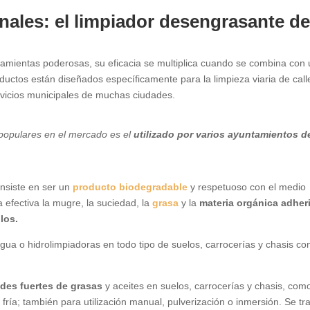
onales: el limpiador desengrasante d
ramientas poderosas, su eficacia se multiplica cuando se combina con
ductos están diseñados específicamente para la limpieza viaria de call
ervicios municipales de muchas ciudades.
populares en el mercado es el
utilizado por varios ayuntamientos d
nsiste en ser un
producto biodegradable
y respetuoso con el medio
efectiva la mugre, la suciedad, la
grasa
y la
materia orgánica adher
los.
a o hidrolimpiadoras en todo tipo de suelos, carrocerías y chasis co
ades fuertes de grasas
y aceites en suelos, carrocerías y chasis, com
ría; también para utilización manual, pulverización o inmersión. Se tr