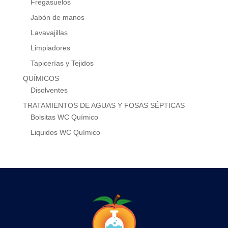
Fregasuelos
Jabón de manos
Lavavajillas
Limpiadores
Tapicerías y Tejidos
QUÍMICOS
Disolventes
TRATAMIENTOS DE AGUAS Y FOSAS SÉPTICAS
Bolsitas WC Químico
Liquidos WC Químico