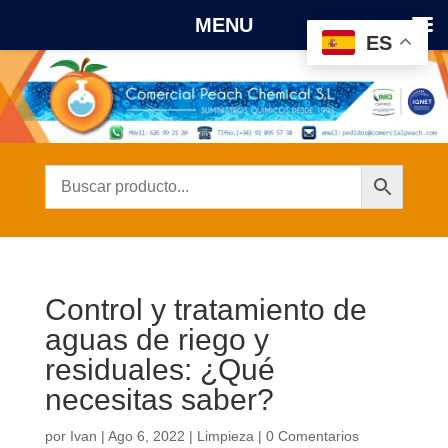
MENU
ES
Control y tratamiento de
aguas de riego y
residuales: ¿Qué
necesitas saber?
por
Ivan
|
Ago 6, 2022
|
Limpieza
|
0 Comentarios