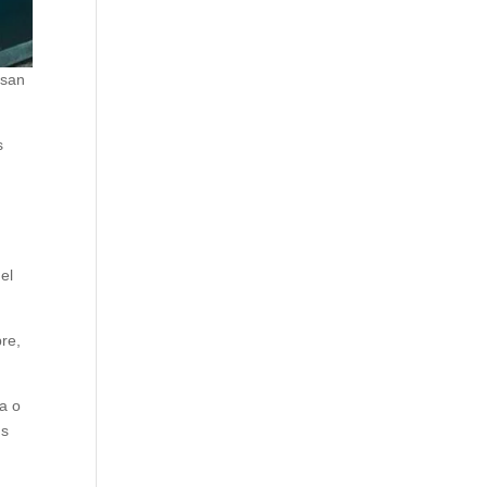
usan
s
el
re,
a o
us