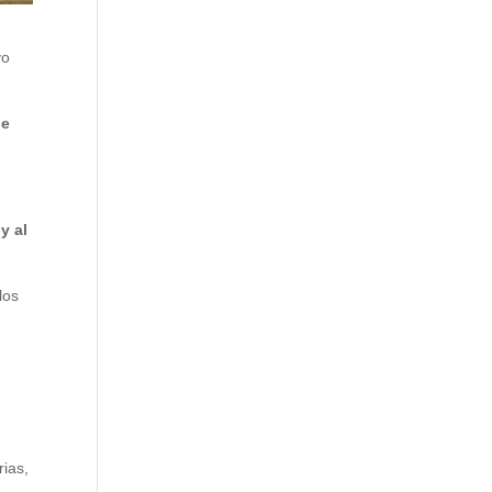
vo
de
y al
los
rias,