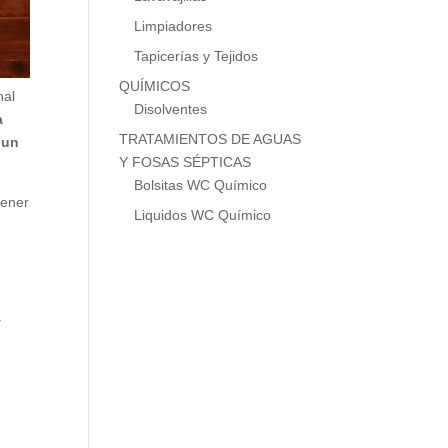
Limpiadores
Tapicerías y Tejidos
QUÍMICOS
nal
Disolventes
a
TRATAMIENTOS DE AGUAS
 un
Y FOSAS SÉPTICAS
Bolsitas WC Químico
tener
Liquidos WC Químico
y