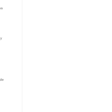
na
 y
 de