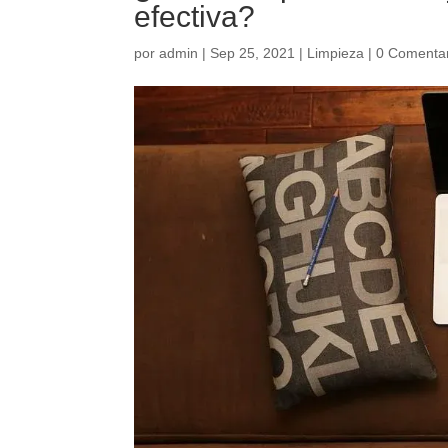
efectiva?
por
admin
|
Sep 25, 2021
|
Limpieza
|
0 Comentar