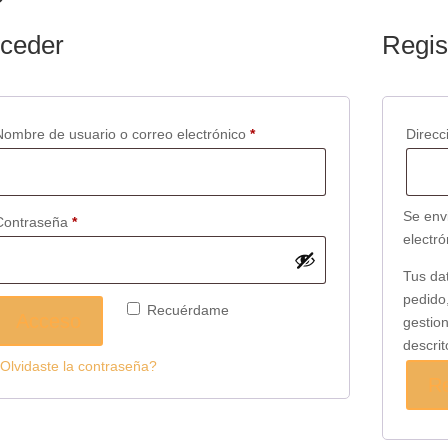
ceder
Regis
Obligatorio
Nombre de usuario o correo electrónico
*
Direcc
Se envi
Obligatorio
Contraseña
*
electr
Tus dat
pedido,
Recuérdame
Acceso
gestion
descri
Olvidaste la contraseña?
Re