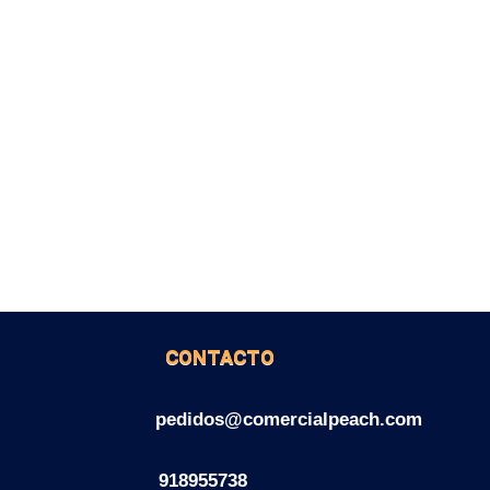
CONTACTO
pedidos@comercialpeach.com
918955738