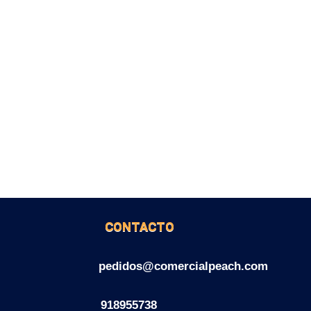
CONTACTO
pedidos@comercialpeach.com
918955738